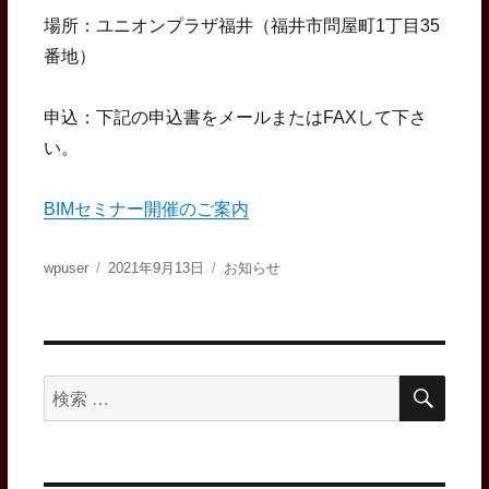
場所：ユニオンプラザ福井（福井市問屋町1丁目35
番地）
申込：下記の申込書をメールまたはFAXして下さ
い。
BIMセミナー開催のご案内
投
投
カ
wpuser
2021年9月13日
お知らせ
稿
稿
テ
者
日:
ゴ
リ
ー
検
検
索
索
対
象: