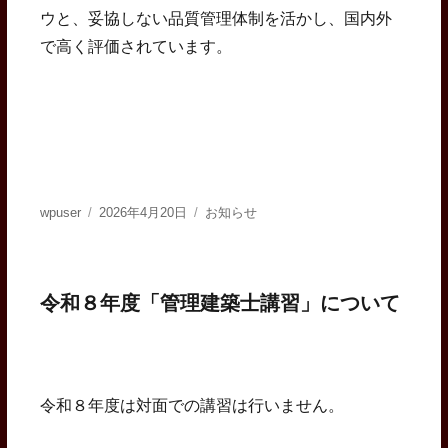
ウと、妥協しない品質管理体制を活かし、国内外
で高く評価されています。
投
投
カ
wpuser
2026年4月20日
お知らせ
稿
稿
テ
者
日:
ゴ
リ
ー
令和８年度「管理建築士講習」について
令和８年度は対面での講習は行いません。