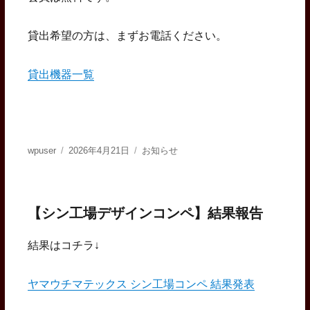
貸出希望の方は、まずお電話ください。
貸出機器一覧
投
投
カ
wpuser
2026年4月21日
お知らせ
稿
稿
テ
者
日:
ゴ
リ
ー
【シン工場デザインコンペ】結果報告
結果はコチラ↓
ヤマウチマテックス シン工場コンペ 結果発表