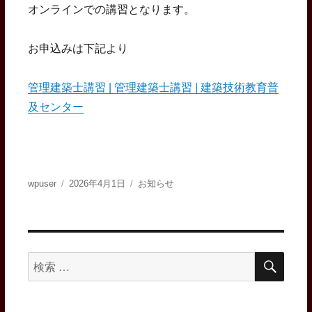
オンラインでの講習となります。
お申込みは下記より
管理建築士講習 | 管理建築士講習 | 建築技術教育普
及センター
投
投
カ
wpuser
2026年4月1日
お知らせ
稿
稿
テ
者
日:
ゴ
リ
ー
検
検
索
索
対