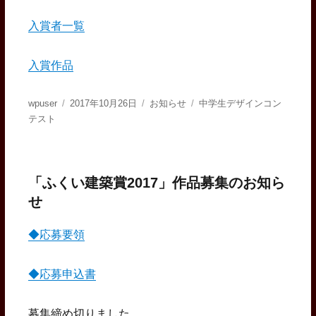
入賞者一覧
入賞作品
投
投
カ
タ
wpuser
2017年10月26日
お知らせ
中学生デザインコン
稿
稿
テ
グ
テスト
者
日:
ゴ
リ
ー
「ふくい建築賞2017」作品募集のお知ら
せ
◆応募要領
◆応募申込書
募集締め切りました。