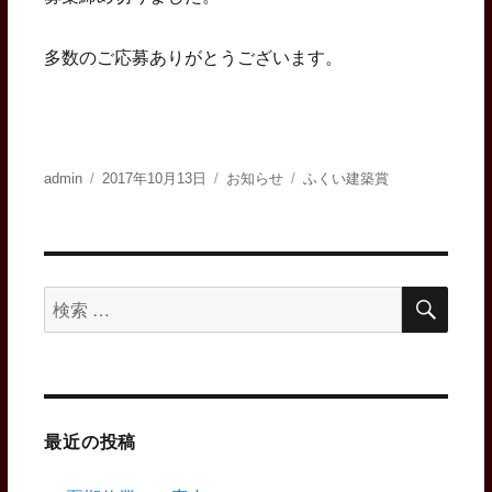
多数のご応募ありがとうございます。
投
投
カ
タ
admin
2017年10月13日
お知らせ
ふくい建築賞
稿
稿
テ
グ
者
日:
ゴ
リ
ー
検
検
索
索
対
象:
最近の投稿